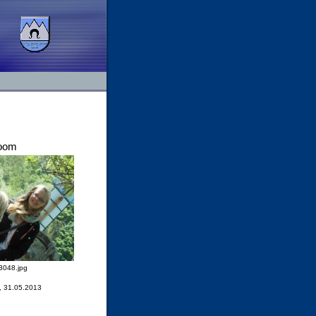
oom
048.jpg
, 31.05.2013