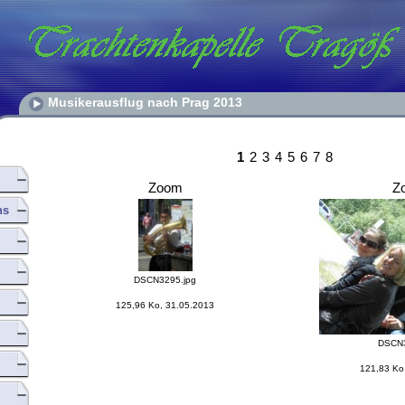
Musikerausflug nach Prag 2013
1
2
3
4
5
6
7
8
Zoom
Z
hs
DSCN3295.jpg
125,96 Ko, 31.05.2013
DSCN3
121,83 Ko