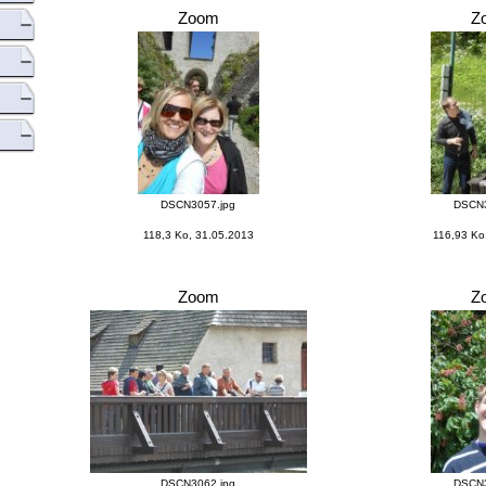
Zoom
Z
DSCN3057.jpg
DSCN3
118,3 Ko, 31.05.2013
116,93 Ko
Zoom
Z
DSCN3062.jpg
DSCN3