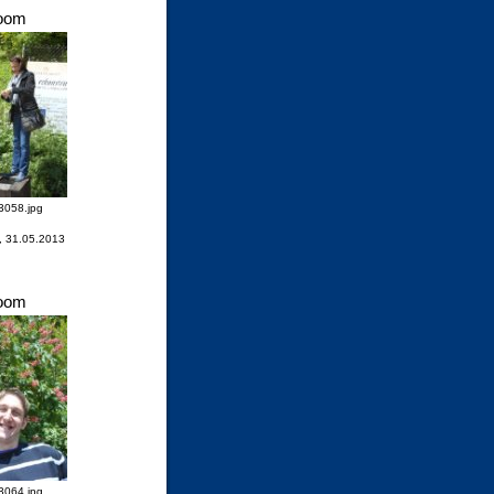
oom
058.jpg
, 31.05.2013
oom
064.jpg