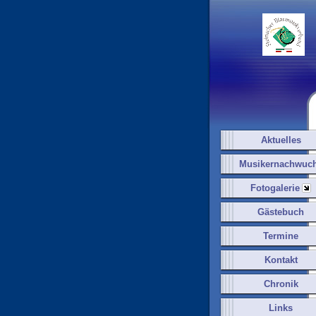
Aktuelles
Musikernachwuc
Fotogalerie
Gästebuch
Termine
Kontakt
Chronik
Links