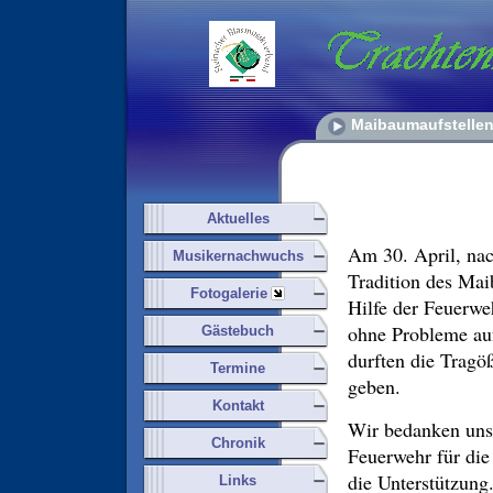
Maibaumaufstellen
Aktuelles
Am 30. April, nac
Musikernachwuchs
Tradition des Mai
Fotogalerie
Hilfe der Feuerw
ohne Probleme auf
Gästebuch
durften die Tragö
Termine
geben.
Kontakt
Wir bedanken uns 
Chronik
Feuerwehr für die
die Unterstützung
Links