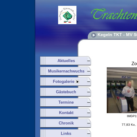
Kegeln TKT - MV St
Aktuelles
Z
Musikernachwuchs
Fotogalerie
Gästebuch
Termine
Kontakt
IMGP1
Chronik
77,83 Ko,
Links