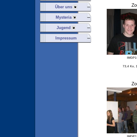
Z
Über uns
Mysteria
Jugend
Impressum
IMGP1
73,4 Ko, 
Z
IMGP1