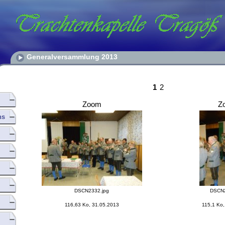
Generalversammlung 2013
1
2
Zoom
Z
hs
DSCN2332.jpg
DSCN2
116,63 Ko, 31.05.2013
115,1 Ko,