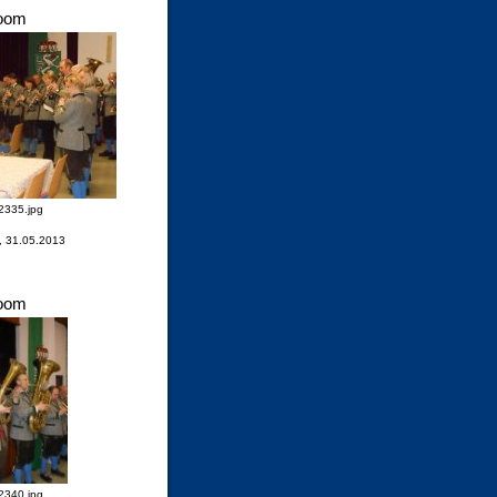
oom
335.jpg
, 31.05.2013
oom
340.jpg