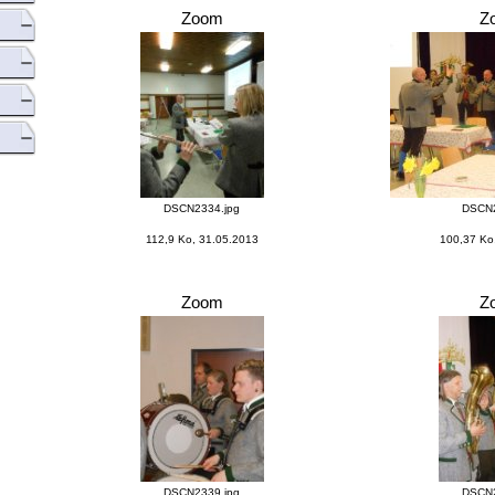
Zoom
Z
DSCN2334.jpg
DSCN2
112,9 Ko, 31.05.2013
100,37 Ko
Zoom
Z
DSCN2339.jpg
DSCN2