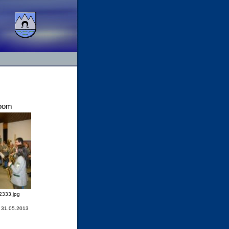
oom
333.jpg
 31.05.2013