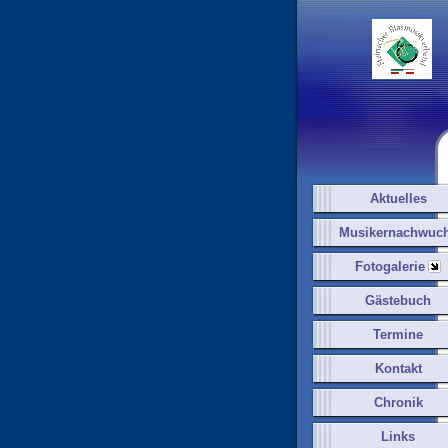
Aktuelles
Musikernachwuc
Fotogalerie
Gästebuch
Termine
Kontakt
Chronik
Links