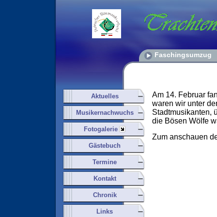
Faschingsumzug
Am 14. Februar fan
Aktuelles
waren wir unter d
Stadtmusikanten, ü
Musikernachwuchs
die Bösen Wölfe wa
Fotogalerie
Zum anschauen de
Gästebuch
Termine
Kontakt
Chronik
Links