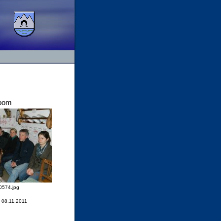
oom
574.jpg
 08.11.2011