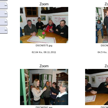
Zoom
Z
DSCN0575.jpg
DSCN0
62,64 Ko, 08.11.2011
64,5 Ko,
Zoom
Z
DSCN0592.jpg
DSCN0