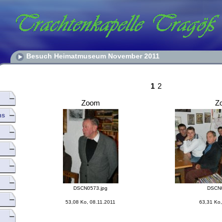
Besuch Heimatmuseum November 2011
1
2
Zoom
Z
hs
DSCN0573.jpg
DSCN0
53,08 Ko, 08.11.2011
63,31 Ko,