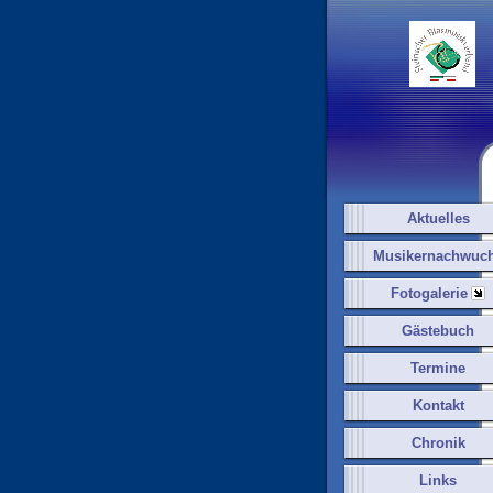
Aktuelles
Musikernachwuc
Fotogalerie
Gästebuch
Termine
Kontakt
Chronik
Links