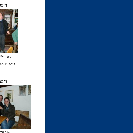
oom
576.jpg
 08.11.2011
oom
593.jpg